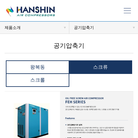
제품소개
공기압축기
공기압축기
왕복동
스크류
스크롤
본문